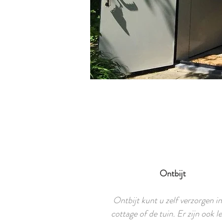
Ontbijt
Ontbijt kunt u zelf verzorgen i
cottage of de tuin. Er zijn ook l