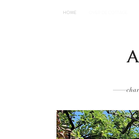
HOME
OVER DE COTTAGE
A
char