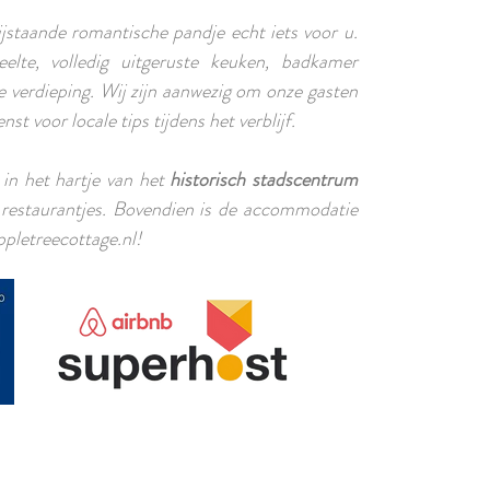
ijstaande romantische pandje echt iets voor u.
eelte, volledig uitgeruste keuken, badkamer
 verdieping. Wij zijn aanwezig om onze gasten
 voor locale tips tijdens het verblijf.
 in het hartje van het
historisch stadscentrum
n restaurantjes. Bovendien is de accommodatie
ppletreecottage.nl!