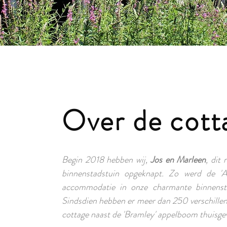
Over de cott
Begin 2018 hebben wij,
Jos en Marleen
, dit
binnenstadstuin opgeknapt. Zo werd de 'A
accommodatie in onze charmante binnenst
Sindsdien hebben er meer dan 250 verschillen
cottage naast de 'Bramley' appelboom thuisge