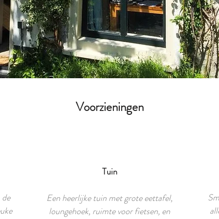
Voorzieningen
Tuin
n de
Sma
Een heerlijke tuin met grote eettafel,
euke
al
loungehoek, ruimte voor fietsen, en