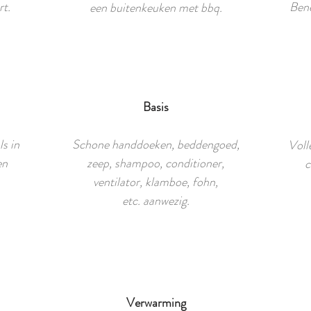
rt.
Bene
een buitenkeuken met bbq.
Basis
ls in
Schone handdoeken, beddengoed,
Voll
en
zeep, shampoo, conditioner,
c
.
ventilator, klamboe, fohn,
etc. aanwezig.
Verwarming