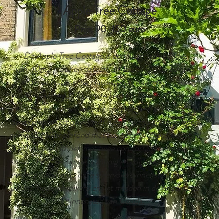
Apple Tree Cottage
Prijs: 90
-150 euro
De Apple Tree Cottage is een historisch pandje
van 40m2 groot en dateert uit 1800. Op de begane
grond met historische plavuistegels bevinden zich een
moderne volledig uitgeruste keuken, de eettafel en een
moderne badkamer met douche, wastafel en toilet. Op
de verdieping erboven vindt u een eiken parket en open
origineel balkenplafond met een heerlijk 2-persoonsbed
(1.60m), een zithoek met twee comfortabele stoelen en
smart-TV . Het huisje is zonnig en vrij gelegen en heeft
prachtig uitzicht op onze sfeervolle binnenstadstuin (die
u kunt medegebruiken) en ligt midden in de historische
binnenstad van Gouda.