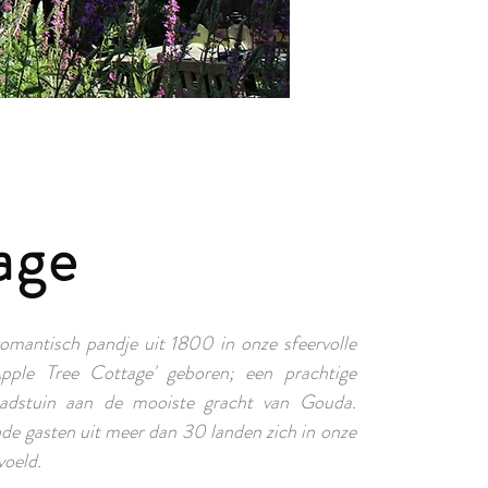
age
 romantisch pandje uit 1800 in onze sfeervolle
pple Tree Cottage' geboren; een prachtige
adstuin aan de mooiste gracht van Gouda.
de gasten uit meer dan 30 landen zich in onze
voeld.