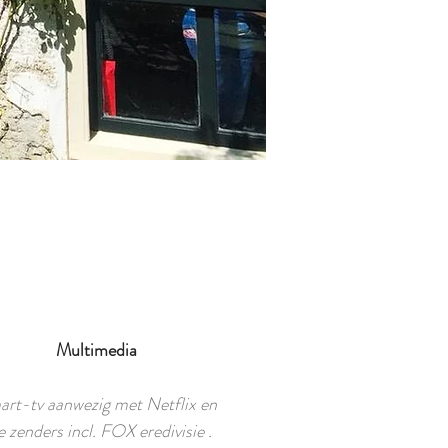
Multimedia
rt-tv aanwezig met Netflix en
le zenders incl. FOX eredivisie .